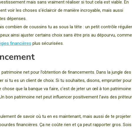
vestissement mais sans vraiment réaliser si tout cela est viable. En
nt voir les choses s’éclaircir de manière incroyable, mais aussi
 tes dépenses.
is combien de coussins tu as sous la tête : un petit contrôle régulie
u peux ainsi ajuster certains choix sans être pris au dépourvu, comme
égies financières
plus sécurisées.
nancement
e patrimoine net pour l’obtention de financements. Dans la jungle des
r si tu es un client de choix. Si tu souhaites, disons, emprunter pour
 chose que la banque va faire, c’est de jeter un œil à ton patrimoine
? Un bon patrimoine net peut influencer positivement l’avis des prêteu
ulement de savoir où tu en es maintenant, mais aussi de te projeter
bourdes financières. Ça ne coûte rien et ça peut rapporter gros. Sois