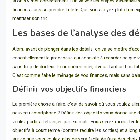
si on s’y met correctement ! On va voir les étapes essentielles
finances sans se prendre la tête. Que vous soyez plutôt un ex
maîtriser son fric.
Les bases de l’analyse des d
Alors, avant de plonger dans les détails, on va se mettre d’ac
essentiellement le processus qui consiste à regarder ce qu
sans trop de douleur. Pour commencer, il vous faut un bon tab
C’est comme faire le ménage de vos finances, mais sans balai
Définir vos objectifs financiers
La première chose à faire, c’est de savoir où vous voulez al
nouveau smartphone ? Définir des objectifs vous donne une di
voulez partir à l’étranger, par exemple, vous serez moins ten
objectifs à court terme (comme réduire les sorties) et à long t
sur ce que vous voulez, plus ce sera facile de faire des choix !