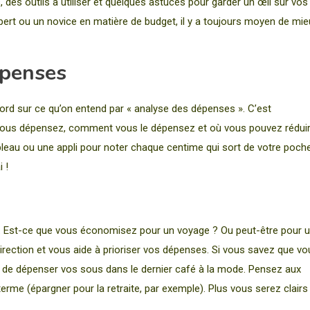
, des outils à utiliser et quelques astuces pour garder un œil sur vos
pert ou un novice en matière de budget, il y a toujours moyen de mie
épenses
cord sur ce qu’on entend par « analyse des dépenses ». C’est
e vous dépensez, comment vous le dépensez et où vous pouvez rédui
leau ou une appli pour noter chaque centime qui sort de votre poche
 !
ler. Est-ce que vous économisez pour un voyage ? Ou peut-être pour 
rection et vous aide à prioriser vos dépenses. Si vous savez que vo
té de dépenser vos sous dans le dernier café à la mode. Pensez aux
erme (épargner pour la retraite, par exemple). Plus vous serez clairs